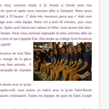
s nous sommes réunis à 11 heures à l’école avec nos
 de sport et après nous sommes allés à l’aéroport. Notre avion
était à 13 heures. J’ étais très heureuse parce que c’ était mon
age avec cette équipe. Notre vol a duré 45 minutes, puis nous
. Après avoir laissé nos valises à l’hôtel, nous avions très faim.
21 heures. Nous nous sommes regroupés et nous sommes allés au
 Izmir et qui s’appelle Eda. Elle étudie au collège Izmir American
ès grand!
ssance de trois filles
ns mangé de la glace
mes bien amusés . Il
a camarade de chambre
t demie avec le lycée
 après-midi, nous avions un match avec le lycée Saint-Benoit
sket continuaient. Toutes les équipes de sport de Saint Joseph