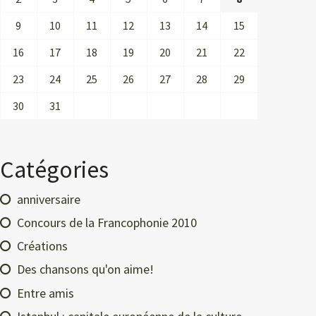
9
10
11
12
13
14
15
16
17
18
19
20
21
22
23
24
25
26
27
28
29
30
31
Catégories
anniversaire
Concours de la Francophonie 2010
Créations
Des chansons qu'on aime!
Entre amis