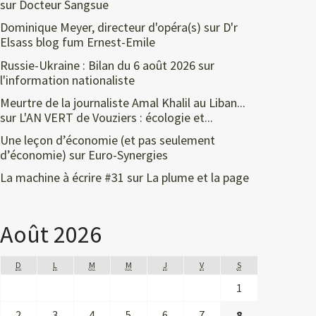
sur
Docteur Sangsue
Dominique Meyer, directeur d'opéra(s)
sur
D'r
Elsass blog fum Ernest-Emile
Russie-Ukraine : Bilan du 6 août 2026
sur
l'information nationaliste
Meurtre de la journaliste Amal Khalil au Liban...
sur
L'AN VERT de Vouziers : écologie et...
Une leçon d’économie (et pas seulement
d’économie)
sur
Euro-Synergies
La machine à écrire #31
sur
La plume et la page
Août 2026
D
L
M
M
J
V
S
1
2
3
4
5
6
7
8