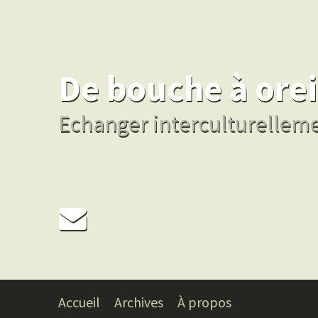
De bouche à orei
Echanger interculturellemen
Accueil
Archives
À propos